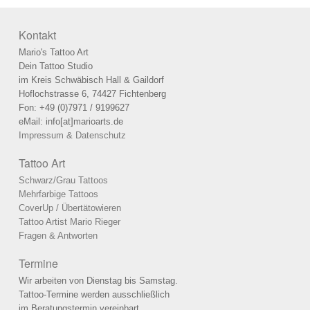
Kontakt
Mario's Tattoo Art
Dein Tattoo Studio
im Kreis Schwäbisch Hall & Gaildorf
Hoflochstrasse 6, 74427 Fichtenberg
Fon: +49 (0)7971 / 9199627
eMail: info[at]marioarts.de
Impressum & Datenschutz
Tattoo Art
Schwarz/Grau Tattoos
Mehrfarbige Tattoos
CoverUp / Übertätowieren
Tattoo Artist Mario Rieger
Fragen & Antworten
Termine
Wir arbeiten von Dienstag bis Samstag.
Tattoo-Termine werden ausschließlich
im Beratungstermin vereinbart.